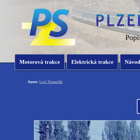
Popi
Motorová trakce
Elektrická trakce
Návo
Autor:
Leoš Tomančák