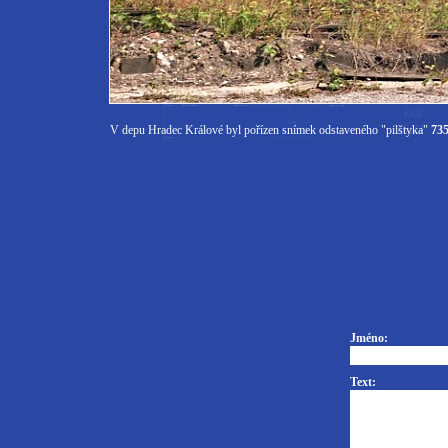
V depu Hradec Králové byl pořízen snímek odstaveného "pilštyka"
735
Jméno:
Text: