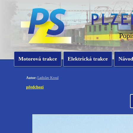
Popi
Motorová trakce
Elektrická trakce
Návo
Autor:
Ladislav Kroul
předchozí