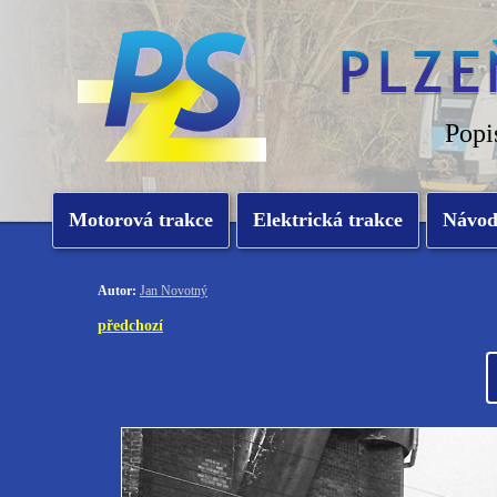
Popi
Motorová trakce
Elektrická trakce
Návo
Autor:
Jan Novotný
předchozí