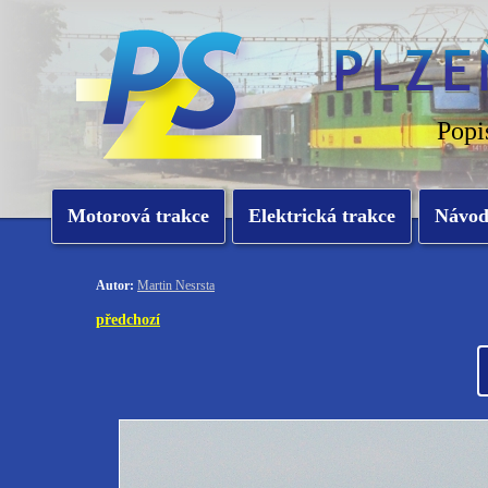
Popi
Motorová trakce
Elektrická trakce
Návo
Autor:
Martin Nesrsta
předchozí