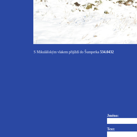
S Mikulášským vlakem přijíždí do Šumperka
534.0432
Jméno:
Text: