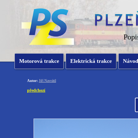
Popi
Motorová trakce
Elektrická trakce
Návo
Autor:
Jiří Navrátil
předchozí