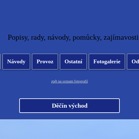
Popisy, rady, návody, pomůcky, zajímavosti
Návody
Provoz
Ostatní
Fotogalerie
Od
zpět na seznam fotografií
Děčín východ