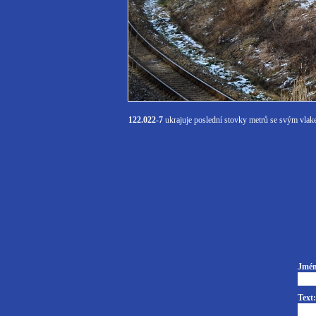
122.022-7
ukrajuje poslední stovky metrů se svým vlak
Jmén
Text: