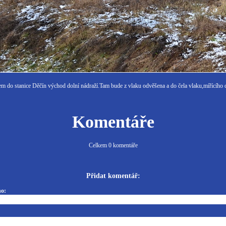
em do stanice Děčín východ dolní nádraží.Tam bude z vlaku odvěšena a do čela vlaku,mířícího
Komentáře
Celkem 0 komentáře
Přidat komentář:
o: