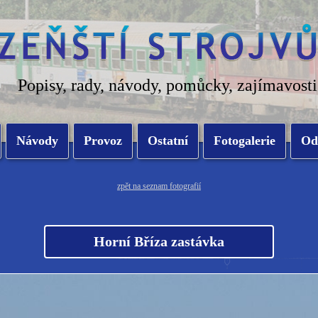
Popisy, rady, návody, pomůcky, zajímavosti
Návody
Provoz
Ostatní
Fotogalerie
Od
zpět na seznam fotografií
Horní Bříza zastávka