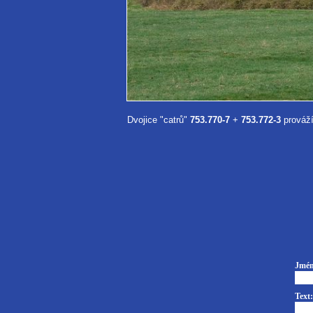
Dvojice "catrů"
753.770-7
+
753.772-3
prováží
Jmén
Text: