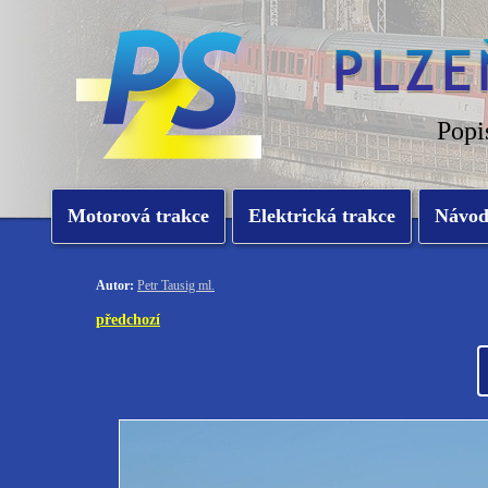
Popi
Motorová trakce
Elektrická trakce
Návo
Autor:
Petr Tausig ml.
předchozí