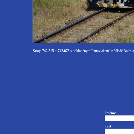
Stroje
742.215 + 742.073
s odkloněným "autovlakem" z Mladé Boleslav
Jméno:
Text: