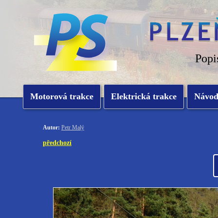
Popi
Motorová trakce
Elektrická trakce
Návo
Autor:
Petr Malý
předchozí