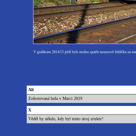
V grafikonu 2014/15 ještě bylo možno spatřit turnusově žehličku na m
Ali
Zošrotovaná bola v Marci 2019
X
Věděl by někdo, kdy byl tento stroj zrušen?