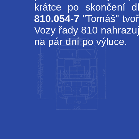
krátce po skončení d
810.054-7
"Tomáš" tvoř
Vozy řady 810 nahrazují
na pár dní po výluce.