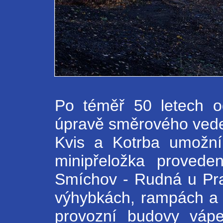
Po téměř 50 letech o
úpravě směrového vedení
Kvis a Kotrba umožní 
minipřeložka provede
Smíchov - Rudná u Prah
výhybkách, rampách a p
provozní budovy vápen