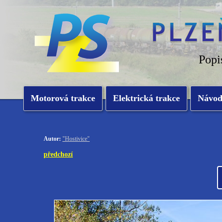
Popi
Motorová trakce
Elektrická trakce
Návo
Autor:
"Hostivice"
předchozí