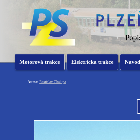
Popi
Motorová trakce
Elektrická trakce
Návo
Autor:
Rastislav Chalupa