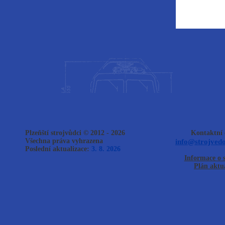
Plzeňští strojvůdci © 2012 - 2026
Kontaktní 
Všechna práva vyhrazena
info@strojvedo
Poslední aktualizace:
3. 8. 2026
Informace o 
Plán aktua