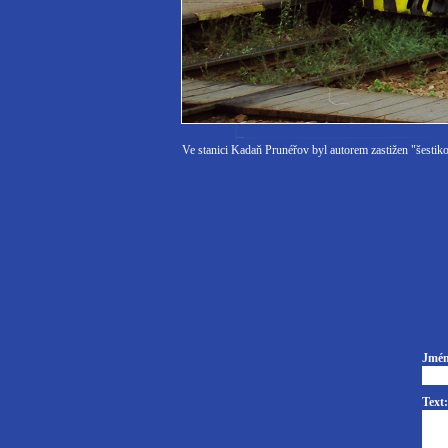
Ve stanici Kadaň Prunéřov byl autorem zastižen "šestik
Jmén
Text: