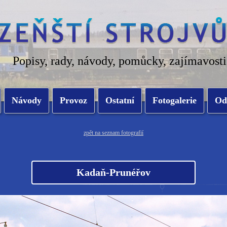
Popisy, rady, návody, pomůcky, zajímavosti
Návody
Provoz
Ostatní
Fotogalerie
Od
zpět na seznam fotografií
Kadaň-Prunéřov