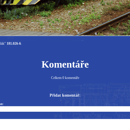
olák"
181.026-6
.
Komentáře
Celkem 0 komentáře
Přidat komentář:
o: