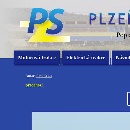
Popi
Motorová trakce
Elektrická trakce
Návo
Autor:
Aleš Krška
předchozí