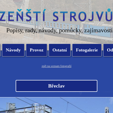
Popisy, rady, návody, pomůcky, zajímavosti
Návody
Provoz
Ostatní
Fotogalerie
Od
zpět na seznam fotografií
Břeclav