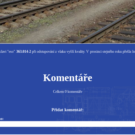
clavi "eso"
363.014-2
při odstupování z vlaku vyšší kvality. V prosinci stejného roku přešla
Komentáře
Celkem 0 komentáře
Přidat komentář:
o: