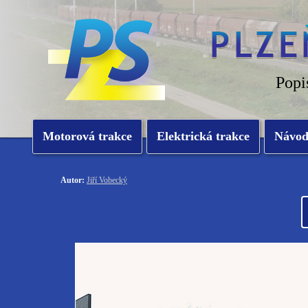
Popi
Motorová trakce
Elektrická trakce
Návo
Autor:
Jiří Vobecký