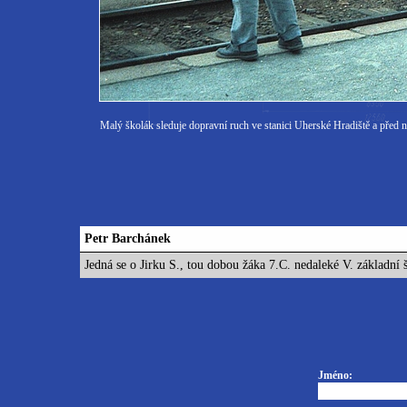
Malý školák sleduje dopravní ruch ve stanici Uherské Hradiště a před 
Petr Barchánek
Jedná se o Jirku S., tou dobou žáka 7.C. nedaleké V. základní 
Jméno: