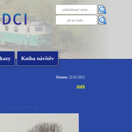
kazy
Kniha návštěv
Datum:
22.02.2012
další