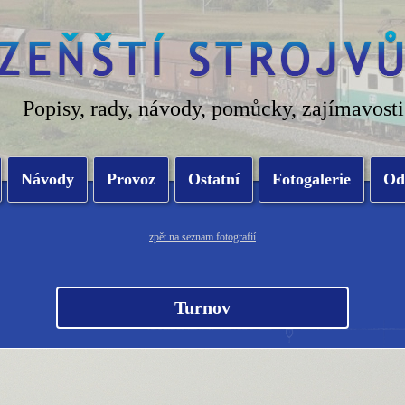
Popisy, rady, návody, pomůcky, zajímavosti
Návody
Provoz
Ostatní
Fotogalerie
Od
zpět na seznam fotografií
Turnov