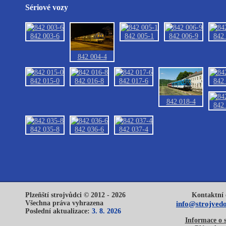
Sériové vozy
842 003-6
842 005-1
842 006-9
842
842 004-4
842 015-0
842 016-8
842 017-6
842
842 018-4
842
842 035-8
842 036-6
842 037-4
Plzeňští strojvůdci © 2012 - 2026
Kontaktní 
Všechna práva vyhrazena
info@strojvedo
Poslední aktualizace:
3. 8. 2026
Informace o 