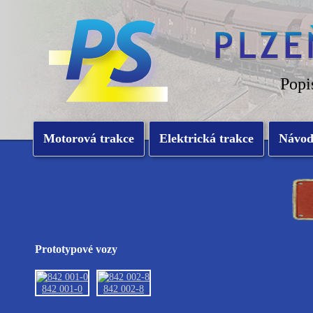
Popi
Motorová trakce
Elektrická trakce
Návo
Prototypové vozy
842 001-0
842 002-8